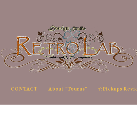
CONTACT
About ”Tourus”
☆Pickups Revi