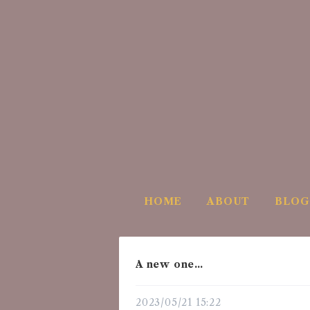
HOME
ABOUT
BLOG
A new one…
2023/05/21 15:22