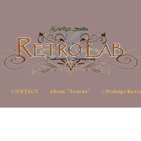
CONTACT
About ”Tourus”
☆Pickups Revi