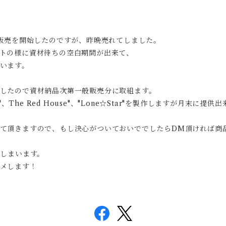
go"の販売を開始したのですが、昨晩売れてしました。
トの様に資材待ちの空白期間が出来て、
います。
したので資材納品次第一般販売分に取組ます。
tigo"、The Red House"、"Lone☆Star"を製作しますが月
て頂きますので、もし決心がついておいででしたらDM頂ければ商
てしまいます。
メします！