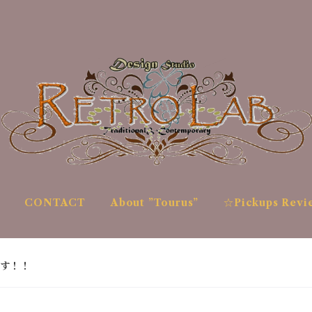
CONTACT
About ”Tourus”
☆Pickups Revi
す！！