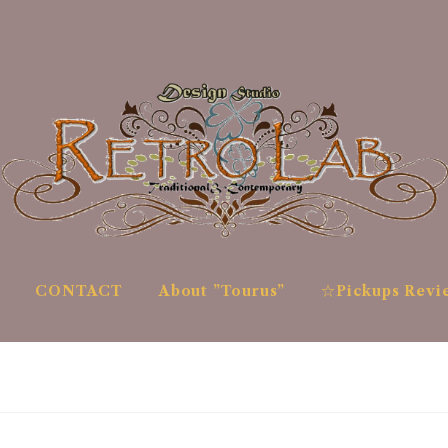
CONTACT
About ”Tourus”
☆Pickups Revi